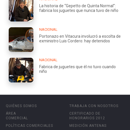
La historia de “Gepetto de Quinta Normal”:
fabrica los juguetes que nunca tuvo de niño
NACIONAL
Portonazo en Vitacura involucró a escolta de
exministro Luis Cordero: hay detenidos
NACIONAL
Fabrica de juguetes que él no tuvo cuando
niño
QUIÉNES SOMOS
TRABAJA CON NOSOTROS
ÁREA
CERTIFICADO DE
COMERCIAL
HONORARIOS 2012
POLÍTICAS COMERCIALES
MEDICIÓN ANTENAS