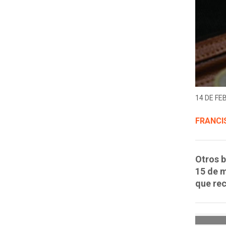
14 DE FE
FRANCI
Otros b
15 de m
que rec