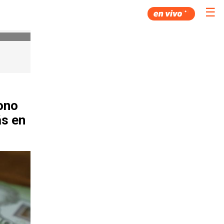
☰
ono
ás en