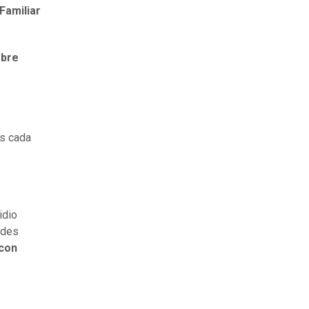
Familiar
mbre
as cada
idio
ades
 con