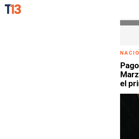
NACI
Pago
Marzo
el pr