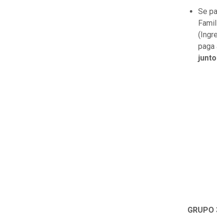
Se pa
Famil
(Ingr
paga 
junto
GRUPO 3