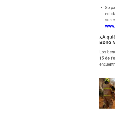
Se pa
entid
sus c
www.
¿A qui
Bono M
Los bene
15 de f
encuentr