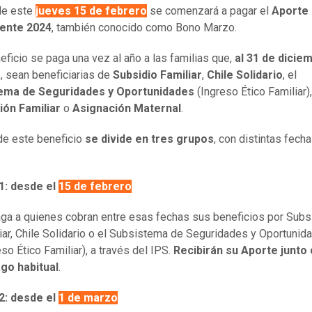
 de este
jueves 15 de febrero
se comenzará a pagar el
Aporte 
ente 2024
, también conocido como Bono Marzo.
eficio se paga una vez al año a las familias que,
al 31 de dicie
r
, sean beneficiarias de
Subsidio Familiar
,
Chile Solidario
, el
ema de Seguridades y Oportunidades
(Ingreso Ético Familiar),
ión Familiar
o
Asignación Maternal
.
de este beneficio
se divide en tres grupos
, con distintas fech
: desde el
15 de febrero
ga a quienes cobran entre esas fechas sus beneficios por Subs
iar, Chile Solidario o el Subsistema de Seguridades y Oportunid
eso Ético Familiar), a través del IPS.
Recibirán su Aporte junto
go habitual
.
: desde el
1 de marzo