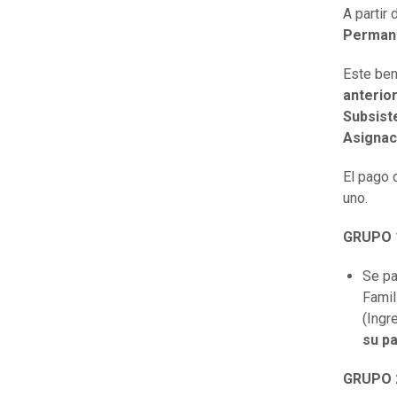
A partir
Perman
Este ben
anterio
Subsist
Asignac
El pago 
uno.
GRUPO 1
Se pa
Famil
(Ingr
su pa
GRUPO 2