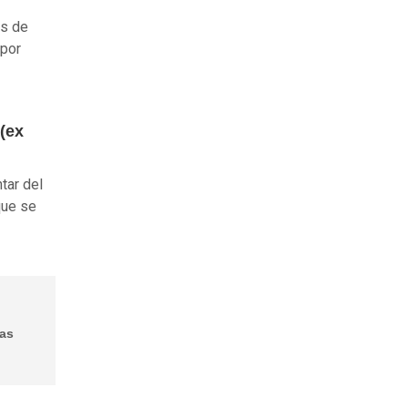
os de
 por
(ex
tar del
que se
las