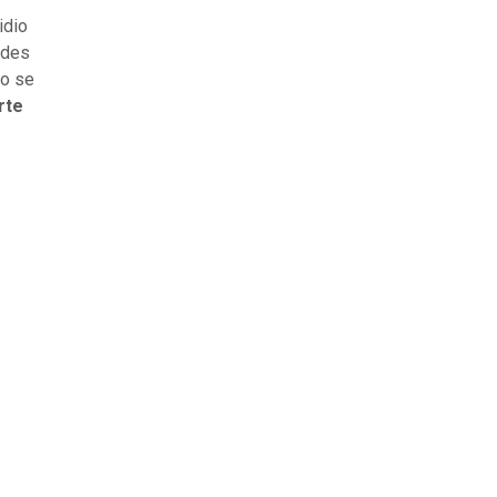
idio
ades
zo se
rte