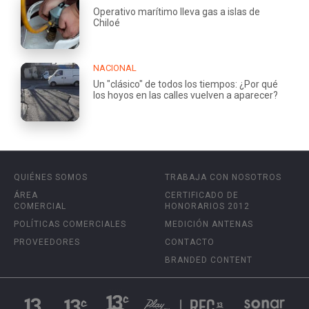
Operativo marítimo lleva gas a islas de
Chiloé
NACIONAL
Un "clásico" de todos los tiempos: ¿Por qué
los hoyos en las calles vuelven a aparecer?
QUIÉNES SOMOS
TRABAJA CON NOSOTROS
ÁREA
CERTIFICADO DE
COMERCIAL
HONORARIOS 2012
POLÍTICAS COMERCIALES
MEDICIÓN ANTENAS
PROVEEDORES
CONTACTO
BRANDED CONTENT