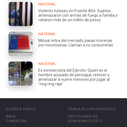
NACIONAL
Violento turbazo en Puente Alto: Sujetos
amenazaron con armas de fuego a familia y
robaron más de un millón de pesos
NACIONAL
Minsal retira del mercado pasas morenas
por micotoxinas: Llaman a no consumirlas
NACIONAL
Es exreservista del Ejército: Quién es el
hombre acusado de perseguir, retener y
amenazar a nueve menores por jugar al
"ring ring raja"
QUIÉNES SOMOS
TRABAJA CON NOSOTROS
ÁREA
CERTIFICADO DE
COMERCIAL
HONORARIOS 2012