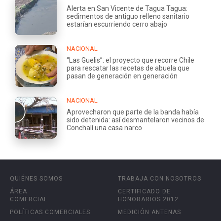
Alerta en San Vicente de Tagua Tagua:
sedimentos de antiguo relleno sanitario
estarían escurriendo cerro abajo
NACIONAL
“Las Guelis”: el proyecto que recorre Chile
para rescatar las recetas de abuela que
pasan de generación en generación
NACIONAL
Aprovecharon que parte de la banda había
sido detenida: así desmantelaron vecinos de
Conchalí una casa narco
QUIÉNES SOMOS
TRABAJA CON NOSOTROS
ÁREA
CERTIFICADO DE
COMERCIAL
HONORARIOS 2012
POLÍTICAS COMERCIALES
MEDICIÓN ANTENAS