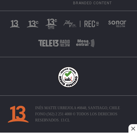
BRANDED CONTENT
INÉS MATTE URREJOLA #0848, SANTIAGO, CHILE
FONO (562) 2 251 4000 © TODOS LOS DERECHOS
RESERVADOS. 13.CL