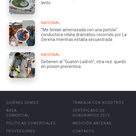
lento
NACIONAL
"Me tenían amenazada con una pistola":
conductora relata dramático recorrido por La
Serena mientras estaba secuestrada
NACIONAL
Detienen al "Guatón Ladrón", otra vez: quedó
en prisión preventiva
QUIÉNES SOMOS
TRABAJA CON NOSOTROS
ÁREA
CERTIFICADO DE
COMERCIAL
HONORARIOS 2012
POLÍTICAS COMERCIALES
MEDICIÓN ANTENAS
PROVEEDORES
CONTACTO