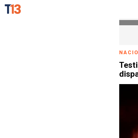
NACI
Testi
disp