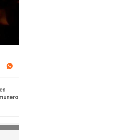
 en
omunero