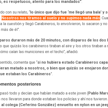
no, es respetuoso, atento para los mandados”
.
do con su relato, “
lo único que dijo fue ‘me llegó una bala’ y 
.
Nosotros nos tiramos al suelo y no supimos nada más
. Cu
a la cuestión y llegó Carabineros, lo envolvieron, lo sacaron y no
más de él”.
paros duraron más de 20 minutos, con disparos de los dos 
 que quizás los carabineros tiraban al aire y los otros tiraban a 
ómo caían las municiones en el techo”, añadió.
sentido, comenta que “
si no hubiera estado Carabineros cap
ieran matado a nosotros, o bien que quizás se enojaron do
que estaban los Carabineros
”.
mentos posteriores
pasó todo y decían que habían matado a este joven (
Pablo Mar
 nos llevaron para donde estaban los policías y ahí nos tuvieron.
 al colega (Ceferino González) envuelto en nylon en un jee