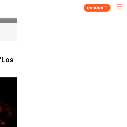
☰
"Los