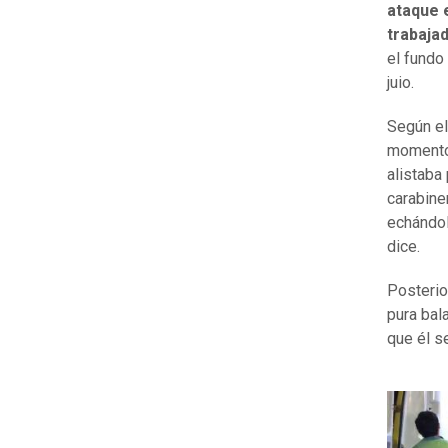
ataque 
trabajad
el fundo
juio.
Según el 
momento 
alistaba 
carabine
echándol
dice.
Posterio
pura bal
que él s