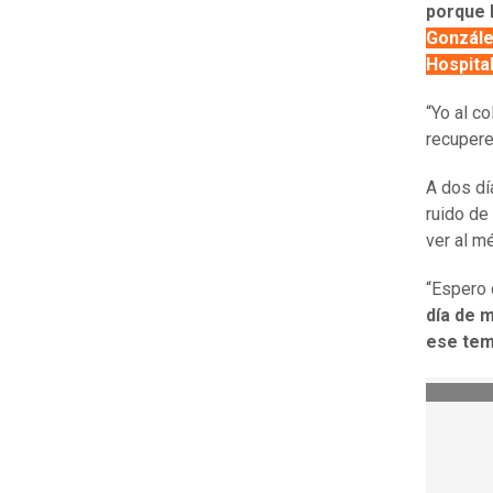
porque 
Gonzále
Hospita
“Yo al c
recupere
A dos dí
ruido de
ver al m
“Espero 
día de 
ese te