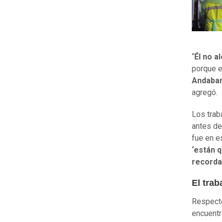
“
Él no a
porque
e
Andaban
agregó.
Los trab
antes de
fue en e
‘están 
recorda
El trab
Respect
encuentr