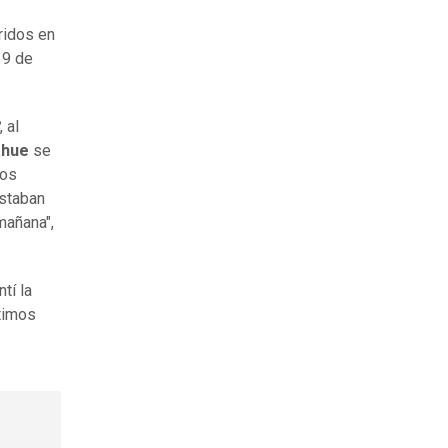
ridos en
 9 de
, al
ahue
se
los
estaban
mañana",
tí la
ntimos