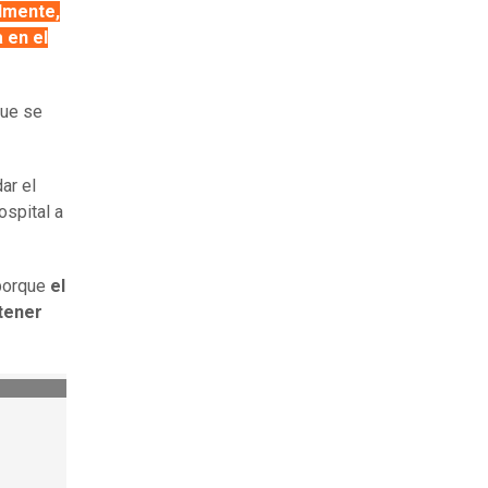
lmente,
 en el
que se
ar el
ospital a
porque
el
tener