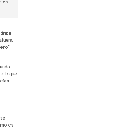
e en
 dónde
afuera.
mero
”,
fundo
or lo que
cían
 se
omo es