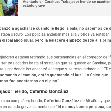
Atentado en Carahue: Trabajador herido se mantien
estado grave
lcanzó a agacharse cuando le llegó la bala, no sabemos de
staba oscuro. Los policias andaban más allá y otros ya estaban 
 disparando igual, pero la balacera empezó desde allá pri
ajadores estaban retirando sus pertenencias en el comedor del 
 ser trasladados hasta el hostal en que se quedan en Carahue, p
se lugar donde los encontró el ataque y se resguardaron allí:
“De
quemando el camión, están quemando el bus'.
Lo único que
mos fue acostarnos en el piso
”.
ajador herido, Ceferino González
o a su compañero herido,
Ceferino González
de 65 años y que
a en estado grave, comenta que
“él es muy buena persona, c