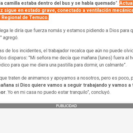
la camilla estaba dentro del bus y se había quemado
”.
Actua
z sigue en estado grave, conectado a ventilación mecánica
l Regional de Temuco.
olega le diría que fuerza nomás y estamos pidiendo a Dios para 
" agregó.
as de los incidentes, el trabajador recalca que aún no puede olvid
 los disparos
:
"Mi señora me decía que mañana (lunes) fuera al h
édico para que me diera una pastilla para dormir, un calmante”.
que traten de animarnos y apoyarnos a nosotros, pero es poco, 
mañana si Dios quiere vamos a seguir trabajando y vamos a 
mor
. Yo en mi casa no puedo estar tranquilo”, concluyó.
PUBLICIDAD