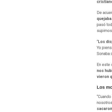
cristia
De acuer
quejaba
pasó tod
supimos 
“
Los dis
Yo pienso
Sonaba c
En este 
nos hub
vieron 
Los mo
“Cuando 
nosotros
sacaron