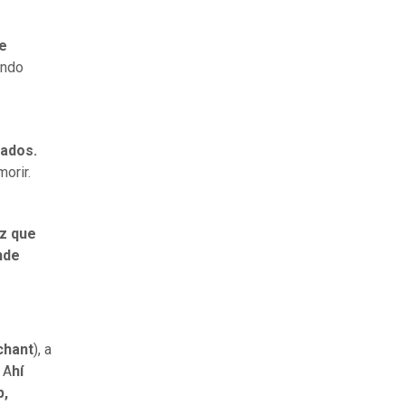
se
ando
lados.
morir.
az que
nde
chant
), a
 A
hí
p,