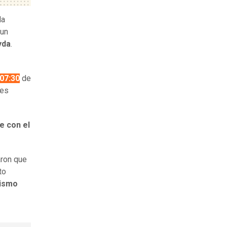
la
 un
yda
.
07:30
de
tes
e con el
aron que
to
mismo