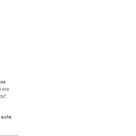
sus
i era
do",
 este