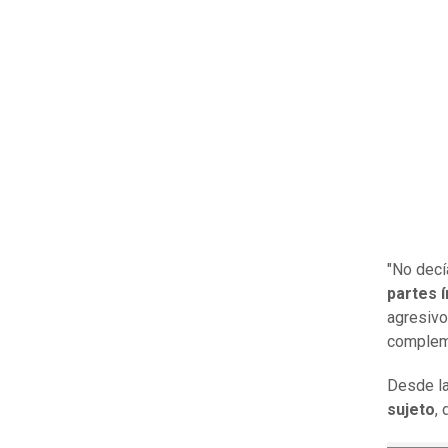
"No decí
partes 
agresivo
complem
Desde la
sujeto
,