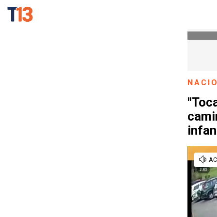
NACI
"Toca
camin
infan