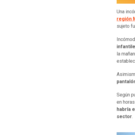
Una incó
región 
sujeto f
Incómod
infantil
la mañan
establec
Asimism
pantaló
Según p
en horas
habría 
sector
.