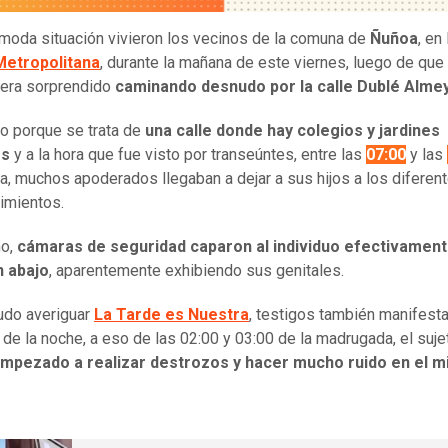
moda situación vivieron los vecinos de la comuna de
Ñuñoa
, en 
Metropolitana
, durante la mañana de este viernes, luego de que
uera sorprendido
caminando desnudo por la calle Dublé Alme
o porque se trata de
una calle donde hay colegios y jardines
es
y a la hora que fue visto por transeúntes, entre las
07:00
y las
a, muchos apoderados llegaban a dejar a sus hijos a los diferen
imientos.
o,
cámaras de seguridad caparon al individuo efectivament
n abajo
, aparentemente exhibiendo sus genitales.
udo averiguar
La Tarde es Nuestra
, testigos también manifest
 de la noche, a eso de las 02:00 y 03:00 de la madrugada, el suje
empezado a realizar destrozos y hacer mucho ruido en el 