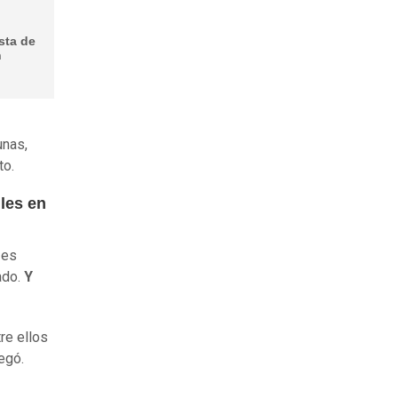
sta de
n
unas,
to.
iles en
 es
ado.
Y
re ellos
egó.