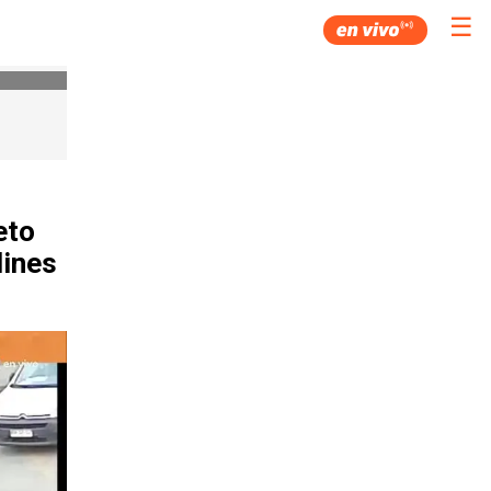
☰
eto
dines