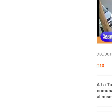
3 DE OCT
T13
A La Ta
comuna
al mis