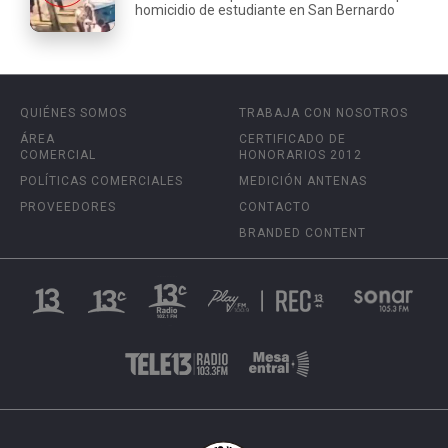
homicidio de estudiante en San Bernardo
QUIÉNES SOMOS
TRABAJA CON NOSOTROS
ÁREA
CERTIFICADO DE
COMERCIAL
HONORARIOS 2012
POLÍTICAS COMERCIALES
MEDICIÓN ANTENAS
PROVEEDORES
CONTACTO
BRANDED CONTENT