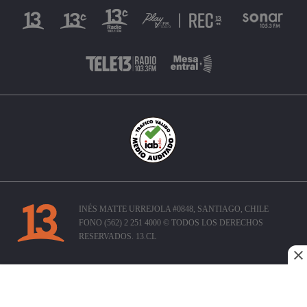
INÉS MATTE URREJOLA #0848, SANTIAGO, CHILE
FONO (562) 2 251 4000 © TODOS LOS DERECHOS
RESERVADOS. 13.CL