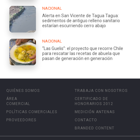
NACIONAL
Alerta en San Vicente de Tagua Tagua:
sedimentos de antiguo relleno sanitario
estarían escurriendo cerro abajo
NACIONAL
“Las Guelis”: el proyecto que recorre Chile
para rescatar las recetas de abuela que
pasan de generación en generación
QUIÉNES SOMOS
TRABAJA CON NOSOTROS
ÁREA
CERTIFICADO DE
COMERCIAL
HONORARIOS 2012
POLÍTICAS COMERCIALES
MEDICIÓN ANTENAS
PROVEEDORES
CONTACTO
BRANDED CONTENT