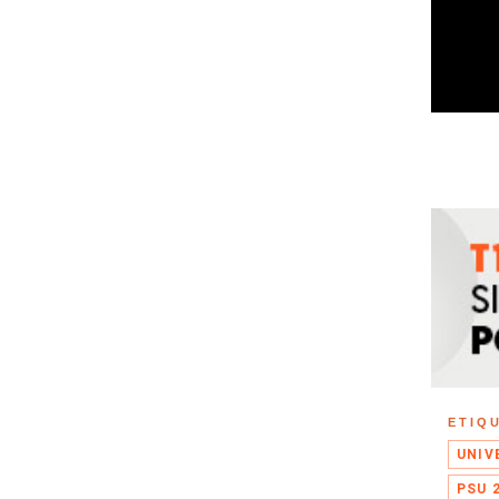
ETIQ
UNIV
PSU 