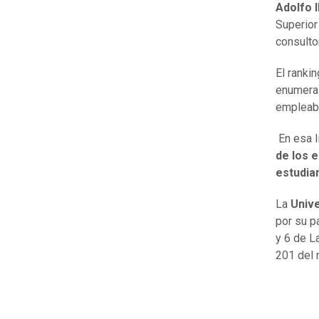
Adolfo 
Superior
consulto
El ranki
enumera 
empleabi
En esa l
de los 
estudia
La
Unive
por su pa
y 6 de L
201 del 