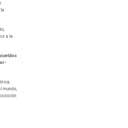
n
 la
to,
os a la
sueldos
or-
érica;
el mundo,
posición