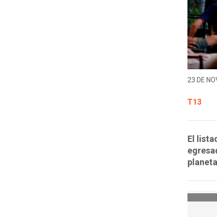
23 DE NO
T13
El list
egresad
planeta