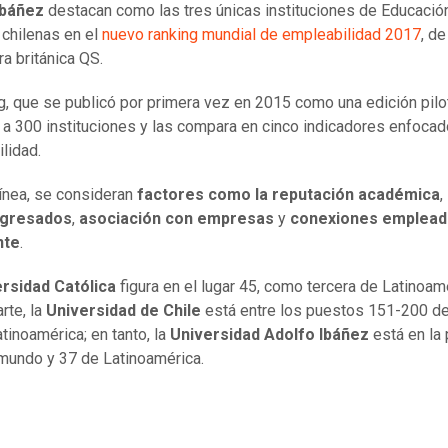
Ibáñez
destacan como las tres únicas instituciones de Educació
 chilenas en el
nuevo ranking mundial de empleabilidad 2017
, de
ra británica QS.
ng, que se publicó por primera vez en 2015 como una edición pilo
a 300 instituciones y las compara en cinco indicadores enfocad
lidad.
ínea, se consideran
factores como la reputación académica
,
egresados
,
asociación con empresas
y
conexiones emplead
nte
.
rsidad Católica
figura en el lugar 45, como tercera de Latinoam
rte, la
Universidad de Chile
está entre los puestos 151-200 d
atinoamérica; en tanto, la
Universidad Adolfo Ibáñez
está en la 
mundo y 37 de Latinoamérica.