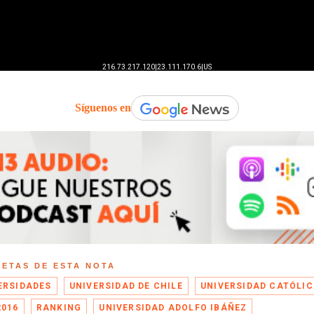
Síguenos en
UETAS DE ESTA NOTA
ERSIDADES
UNIVERSIDAD DE CHILE
UNIVERSIDAD CATÓLI
2016
RANKING
UNIVERSIDAD ADOLFO IBÁÑEZ