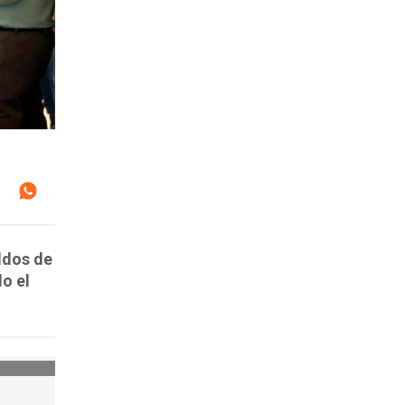
ldos de
o el