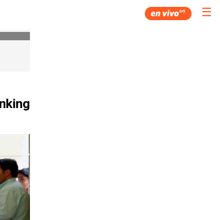
☰
anking