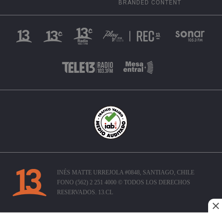
BRANDED CONTENT
INÉS MATTE URREJOLA #0848, SANTIAGO, CHILE
FONO (562) 2 251 4000 © TODOS LOS DERECHOS
RESERVADOS. 13.CL