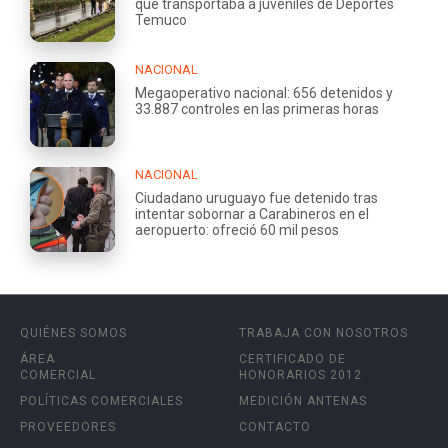
que transportaba a juveniles de Deportes
Temuco
NACIONAL
Megaoperativo nacional: 656 detenidos y
33.887 controles en las primeras horas
NACIONAL
Ciudadano uruguayo fue detenido tras
intentar sobornar a Carabineros en el
aeropuerto: ofreció 60 mil pesos
QUIÉNES SOMOS
TRABAJA CON NOSOTROS
ÁREA
CERTIFICADO DE
COMERCIAL
HONORARIOS 2012
POLÍTICAS COMERCIALES
MEDICIÓN ANTENAS
PROVEEDORES
CONTACTO