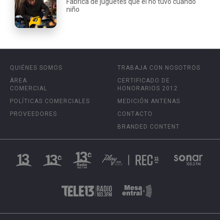
Fabrica de juguetes que él no tuvo cuando
niño
QUIÉNES SOMOS
TRABAJA CON NOSOTROS
ÁREA
CERTIFICADO DE
COMERCIAL
HONORARIOS 2012
POLÍTICAS COMERCIALES
MEDICIÓN ANTENAS
PROVEEDORES
CONTACTO
BRANDED CONTENT