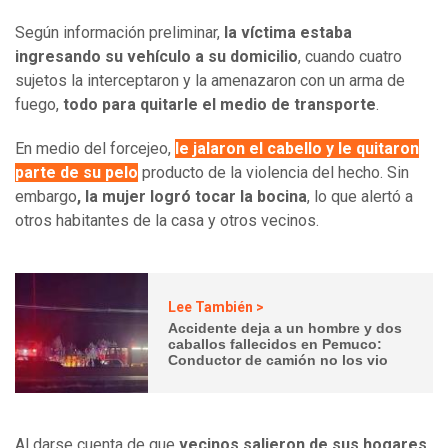
Según información preliminar,
la víctima estaba
ingresando su vehículo a su domicilio
, cuando cuatro
sujetos la interceptaron y la amenazaron con un arma de
fuego,
todo para quitarle el medio de transporte
.
En medio del forcejeo,
le jalaron el cabello y le quitaron
parte de su pelo
producto de la violencia del hecho. Sin
embargo
, la mujer logró tocar la bocina
, lo que alertó a
otros habitantes de la casa y otros vecinos.
Lee También >
Accidente deja a un hombre y dos
caballos fallecidos en Pemuco:
Conductor de camión no los vio
Al darse cuenta de que
vecinos salieron de sus hogares