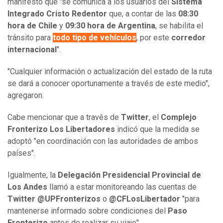
manifestó que "se comunica a los usuarios del
Sistema
Integrado Cristo Redentor
que, a contar de las
08:30
hora de Chile
y
09:30 hora de Argentina
, se habilita el
tránsito para
todo tipo de vehículos
, por este
corredor
internacional
".
"Cualquier información o actualización del estado de la ruta
se dará a conocer oportunamente a través de este medio",
agregaron.
Cabe mencionar que a través de
Twitter
, el
Complejo
Fronterizo Los
Libertadores
indicó que la medida se
adoptó "en coordinación con las autoridades de ambos
países".
Igualmente, la
Delegación Presidencial Provincial de
Los Andes
llamó a estar monitoreando las cuentas de
Twitter @UPFronterizos
o
@CFLosLibertador
"para
mantenerse informado sobre condiciones del
Paso
Fronterizo
antes de realizar su viaje".