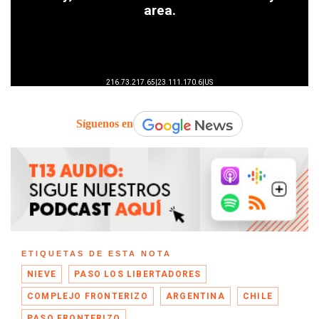
Síguenos en
ETIQUETAS DE ESTA NOTA
NIEVE
PASO LOS LIBERTADORES
COMPLEJO FRONTERIZO
ARGENTINA
CHILE
PASO FRONTERIZO