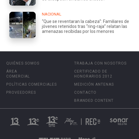
NACIONAL
“Que se reventaran la cabeza”: Familiares de
jóvenes retenidos tras “ring-raja” relatan las
amenazas recibidas por los menores
QUIÉNES SOMOS
TRABAJA CON NOSOTROS
ÁREA
CERTIFICADO DE
COMERCIAL
HONORARIOS 2012
POLÍTICAS COMERCIALES
MEDICIÓN ANTENAS
PROVEEDORES
CONTACTO
BRANDED CONTENT