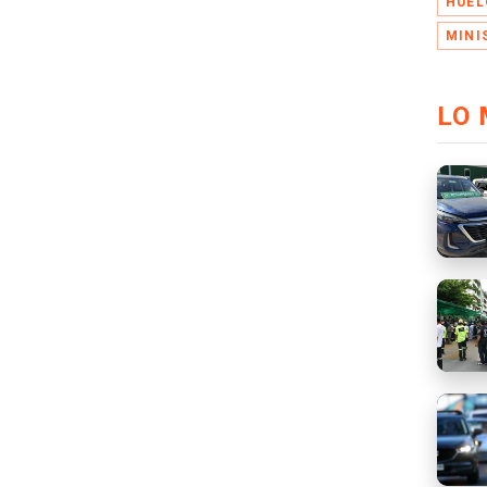
HUEL
MINI
LO 