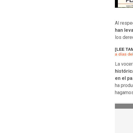
Al respe
han lev
los dere
[LEE TA
a días de
La vocer
históri
en el p
ha produ
hagamos 