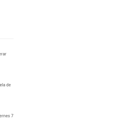
erar
ela de
iernes 7