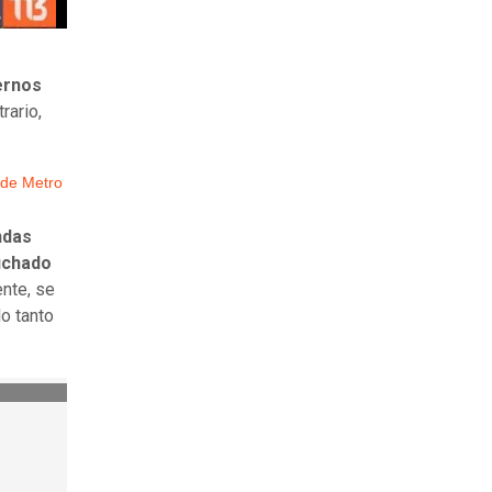
ernos
trario,
 de Metro
ndas
uchado
nte, se
o tanto