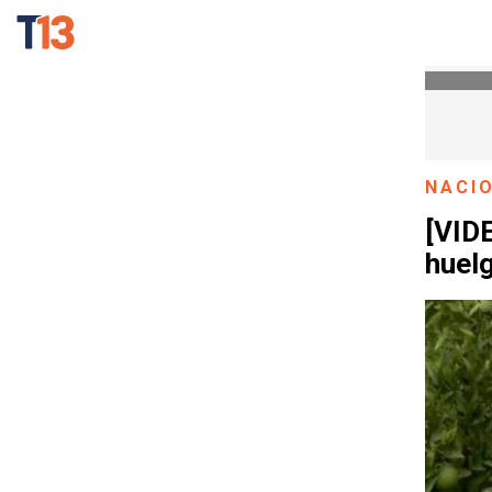
NACI
[VID
huelg