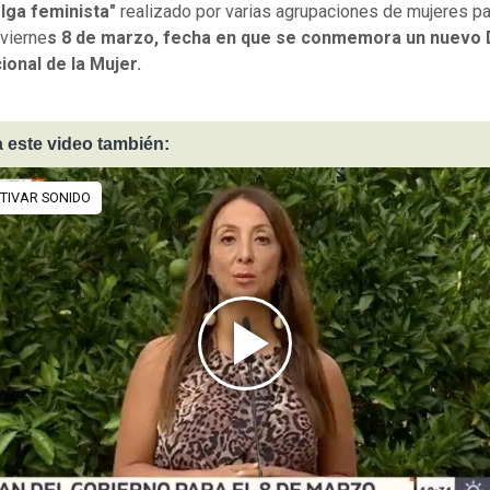
lga feminista"
realizado por varias agrupaciones de mujeres pa
vierne
s 8 de marzo, fecha en que se conmemora un nuevo 
ional de la Mujer.
 este video también: