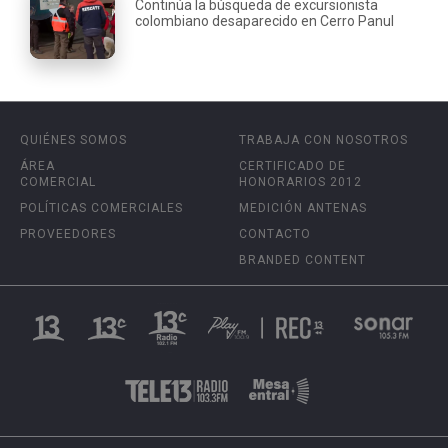
Continúa la búsqueda de excursionista
colombiano desaparecido en Cerro Panul
QUIÉNES SOMOS
TRABAJA CON NOSOTROS
ÁREA
CERTIFICADO DE
COMERCIAL
HONORARIOS 2012
POLÍTICAS COMERCIALES
MEDICIÓN ANTENAS
PROVEEDORES
CONTACTO
BRANDED CONTENT