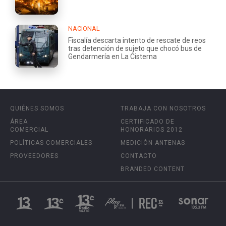
NACIONAL
Fiscalía descarta intento de rescate de reos
tras detención de sujeto que chocó bus de
Gendarmería en La Cisterna
QUIÉNES SOMOS
TRABAJA CON NOSOTROS
ÁREA
CERTIFICADO DE
COMERCIAL
HONORARIOS 2012
POLÍTICAS COMERCIALES
MEDICIÓN ANTENAS
PROVEEDORES
CONTACTO
BRANDED CONTENT