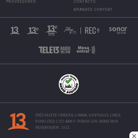
PROVEEDORES
CONTACTO
BRANDED CONTENT
INÉS MATTE URREJOLA #0848, SANTIAGO, CHILE
FONO (562) 2 251 4000 © TODOS LOS DERECHOS
RESERVADOS. 13.CL