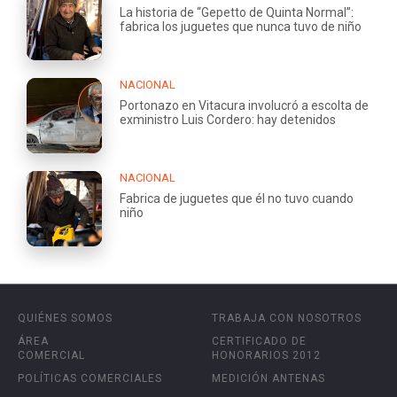
La historia de “Gepetto de Quinta Normal”:
fabrica los juguetes que nunca tuvo de niño
NACIONAL
Portonazo en Vitacura involucró a escolta de
exministro Luis Cordero: hay detenidos
NACIONAL
Fabrica de juguetes que él no tuvo cuando
niño
QUIÉNES SOMOS
TRABAJA CON NOSOTROS
ÁREA
CERTIFICADO DE
COMERCIAL
HONORARIOS 2012
POLÍTICAS COMERCIALES
MEDICIÓN ANTENAS