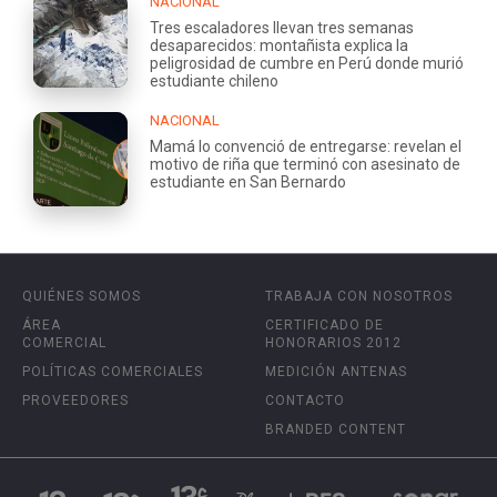
NACIONAL
Tres escaladores llevan tres semanas
desaparecidos: montañista explica la
peligrosidad de cumbre en Perú donde murió
estudiante chileno
NACIONAL
Mamá lo convenció de entregarse: revelan el
motivo de riña que terminó con asesinato de
estudiante en San Bernardo
QUIÉNES SOMOS
TRABAJA CON NOSOTROS
ÁREA
CERTIFICADO DE
COMERCIAL
HONORARIOS 2012
POLÍTICAS COMERCIALES
MEDICIÓN ANTENAS
PROVEEDORES
CONTACTO
BRANDED CONTENT