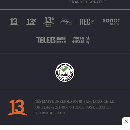
BRANDED CONTENT
INÉS MATTE URREJOLA #0848, SANTIAGO, CHILE
FONO (562) 2 251 4000 © TODOS LOS DERECHOS
RESERVADOS. 13.CL