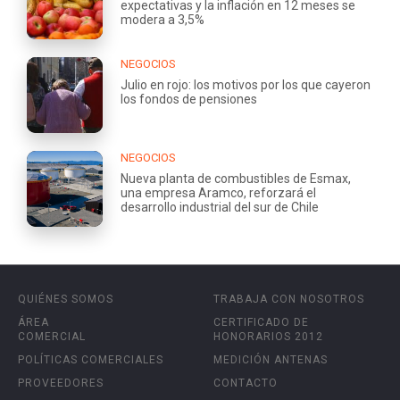
expectativas y la inflación en 12 meses se
modera a 3,5%
NEGOCIOS
Julio en rojo: los motivos por los que cayeron
los fondos de pensiones
NEGOCIOS
Nueva planta de combustibles de Esmax,
una empresa Aramco, reforzará el
desarrollo industrial del sur de Chile
QUIÉNES SOMOS
TRABAJA CON NOSOTROS
ÁREA
CERTIFICADO DE
COMERCIAL
HONORARIOS 2012
POLÍTICAS COMERCIALES
MEDICIÓN ANTENAS
PROVEEDORES
CONTACTO