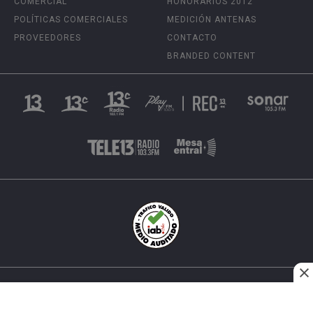
COMERCIAL
HONORARIOS 2012
POLÍTICAS COMERCIALES
MEDICIÓN ANTENAS
PROVEEDORES
CONTACTO
BRANDED CONTENT
INÉS MATTE URREJOLA #0848, SANTIAGO, CHILE
FONO (562) 2 251 4000 © TODOS LOS DERECHOS