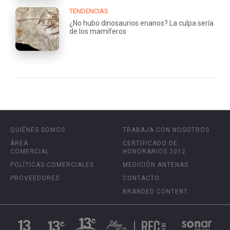
TENDENCIAS
¿No hubo dinosaurios enanos? La culpa sería
de los mamíferos
QUIÉNES SOMOS
TRABAJA CON NOSOTROS
ÁREA
CERTIFICADO DE
COMERCIAL
HONORARIOS 2012
POLÍTICAS COMERCIALES
MEDICIÓN ANTENAS
PROVEEDORES
CONTACTO
BRANDED CONTENT