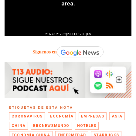
Síguenos en
ETIQUETAS DE ESTA NOTA
CORONAVIRUS
ECONOMÍA
EMPRESAS
ASIA
CHINA
BBCNEWSMUNDO
HOTELES
ECONOMÍA CHINA
ENFERMEDAD
STARBUCKS