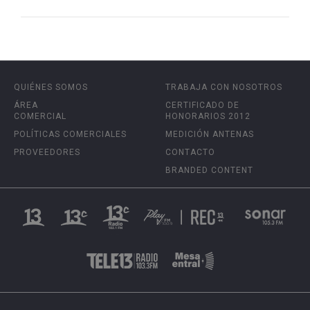
QUIÉNES SOMOS
TRABAJA CON NOSOTROS
ÁREA
CERTIFICADO DE
COMERCIAL
HONORARIOS 2012
POLÍTICAS COMERCIALES
MEDICIÓN ANTENAS
PROVEEDORES
CONTACTO
BRANDED CONTENT