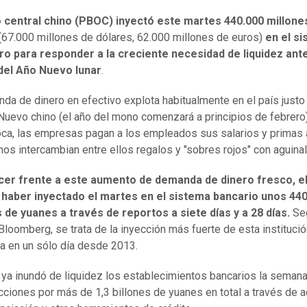
o central chino (PBOC) inyectó este martes 440.000 millone
(67.000 millones de dólares, 62.000 millones de euros)
en el s
ro para responder a la creciente necesidad de liquidez ant
 del Año Nuevo lunar
.
da de dinero en efectivo explota habitualmente en el país justo
Nuevo chino (el año del mono comenzará a principios de febrero)
ca, las empresas pagan a los empleados sus salarios y primas 
inos intercambian entre ellos regalos y "sobres rojos" con aguina
cer frente a este aumento de demanda de dinero fresco, 
 haber inyectado el martes en el sistema bancario unos 44
 de yuanes a través de reportos a siete días y a 28 días.
Se
Bloomberg, se trata de la inyección más fuerte de esta instituci
a en un sólo día desde 2013.
ya inundó de liquidez los establecimientos bancarios la seman
cciones por más de 1,3 billones de yuanes en total a través de 