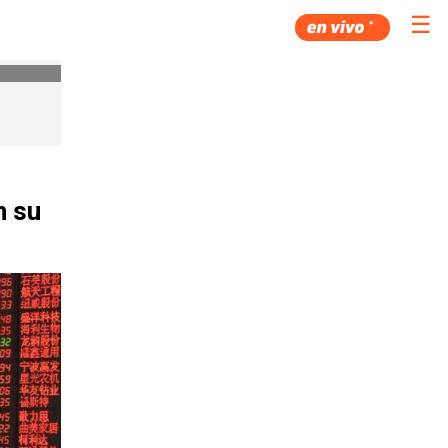
☰
n su