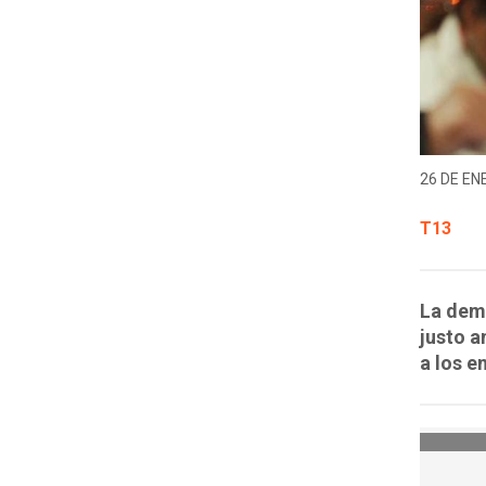
26 DE EN
T13
La dema
justo a
a los e