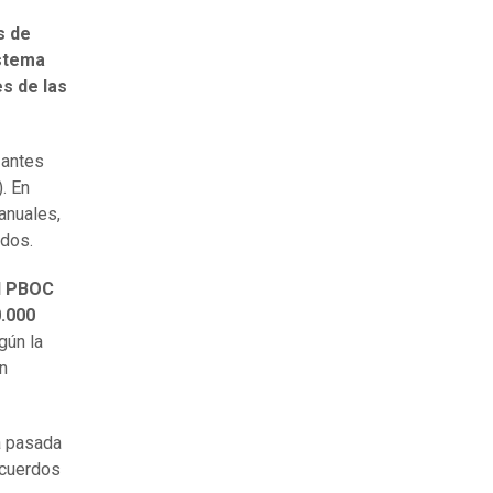
s de
istema
es de las
 antes
. En
anuales,
ldos.
el PBOC
0.000
gún la
ón
a pasada
acuerdos