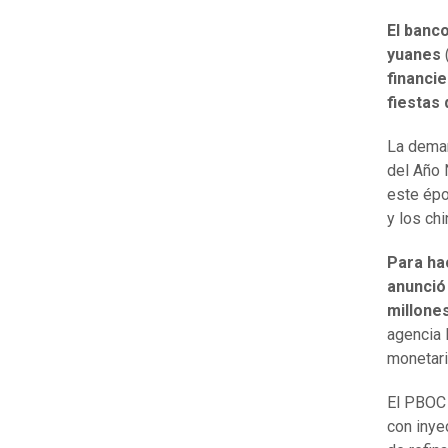
El banc
yuanes
financie
fiestas
La deman
del Año 
este épo
y los ch
Para ha
anunció
millones
agencia 
monetari
El PBOC 
con inye