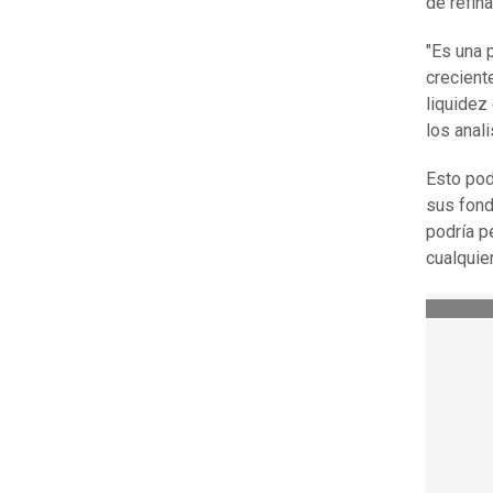
de refin
"Es una 
crecient
liquidez
los anal
Esto pod
sus fond
podría p
cualquie