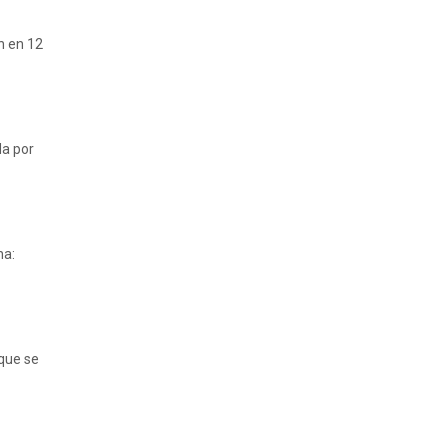
ón en 12
da por
na:
 que se