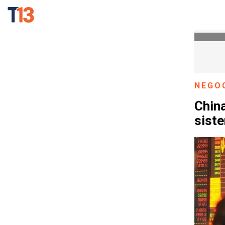
NEGO
China
sist