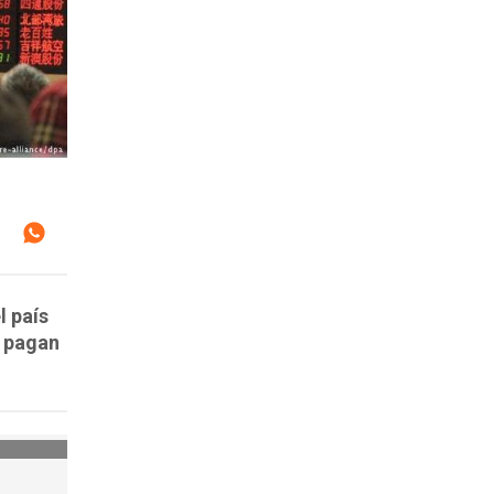
l país
s pagan