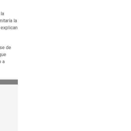
 la
itaría la
 explican
rse de
que
o a