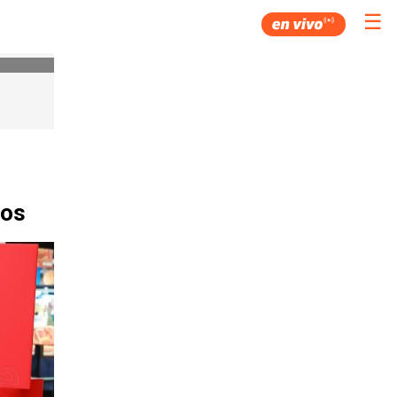
☰
nos