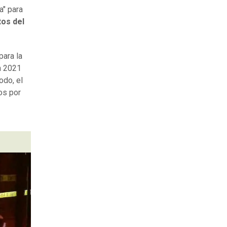
" para
tos del
para la
n 2021
odo, el
os por