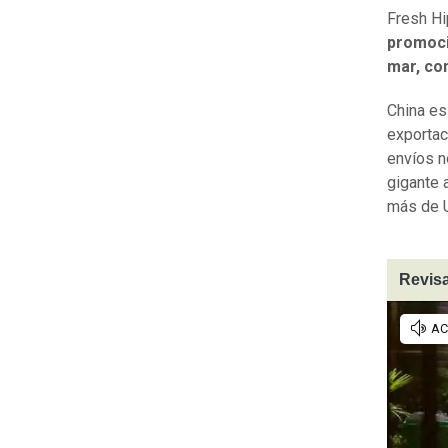
Fresh Hi
promoci
mar, co
China es
exportac
envíos n
gigante 
más de 
Revisa