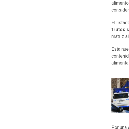
alimento
consider
El lista
frutos 
matriz a
Esta nue
contenid
alimenta
Por una 