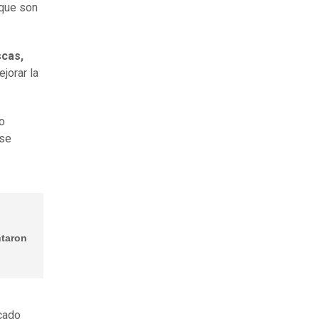
 que son
scas,
jorar la
o
 se
ntaron
rcado