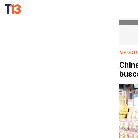
NEGO
China
busc