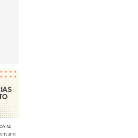
icó su
 consumir