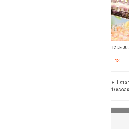
12 DE JUL
T13
El list
frescas