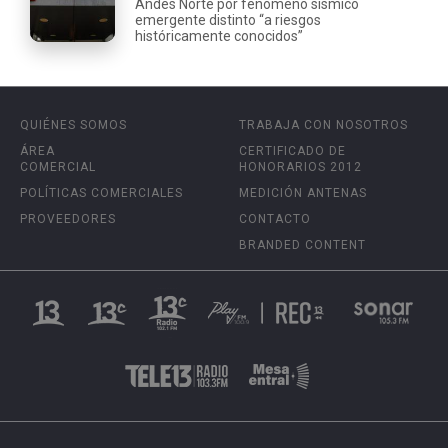
Andes Norte por fenómeno sísmico
emergente distinto “a riesgos
históricamente conocidos”
QUIÉNES SOMOS
TRABAJA CON NOSOTROS
ÁREA
CERTIFICADO DE
COMERCIAL
HONORARIOS 2012
POLÍTICAS COMERCIALES
MEDICIÓN ANTENAS
PROVEEDORES
CONTACTO
BRANDED CONTENT