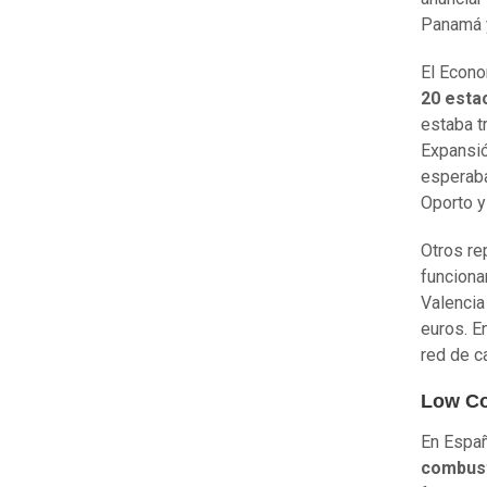
Panamá y
El Econo
20 esta
estaba t
Expansió
esperaba
Oporto y
Otros re
funciona
Valencia
euros. E
red de c
Low Co
En Espa
combust