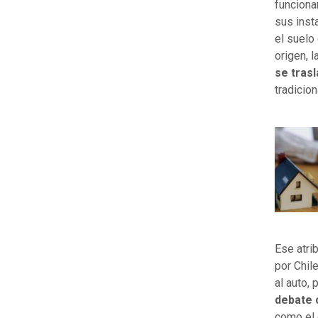
funciona
sus inst
el suelo
origen, 
se tras
tradicio
Ese atri
por Chil
al auto,
debate 
como el 