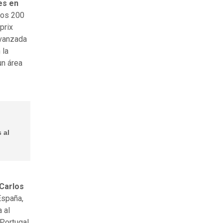
es en
nos 200
prix
Avanzada
 la
un área
 al
Carlos
España,
 al
Portugal,