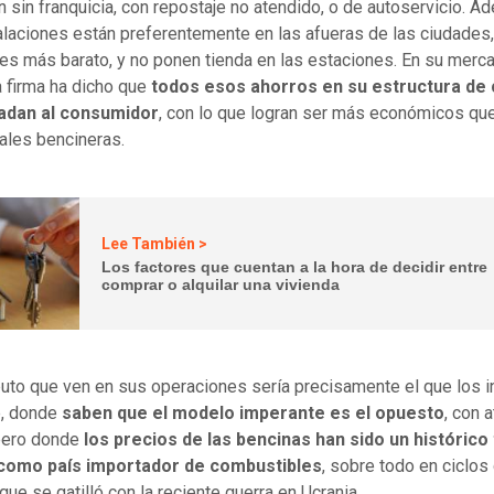
n sin franquicia, con repostaje no atendido, o de autoservicio. A
alaciones están preferentemente en las afueras de las ciudades
 es más barato, y no ponen tienda en las estaciones. En su merc
la firma ha dicho que
todos esos ahorros en su estructura de
ladan al consumidor
, con lo que logran ser más económicos que
nales bencineras.
Lee También >
Los factores que cuentan a la hora de decidir entre
comprar o alquilar una vivienda
buto que ven en sus operaciones sería precisamente el que los i
e, donde
saben que el modelo imperante es el opuesto
, con 
 pero donde
los precios de las bencinas han sido un históric
como país importador de combustibles
, sobre todo en ciclos 
que se gatilló con la reciente guerra en Ucrania.