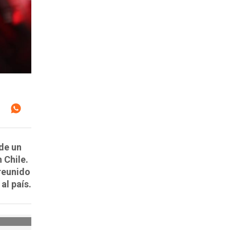
de un
 Chile.
 reunido
al país.