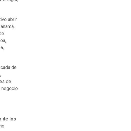
ivo abrir
Panamá,
de
oa,
a,
écada de
,
nes de
u negocio
o de los
cio