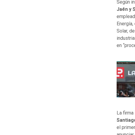
Según in
Jaén y 
empleado
Energía,
Solar, d
industri
en “proc
La firma
Santiag
el prime
anunciar