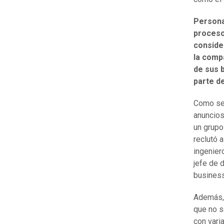
Persona
proceso
conside
la compa
de sus 
parte d
Como sea
anuncios
un grupo
reclutó 
ingenier
jefe de 
business
Además, 
que no s
con vari