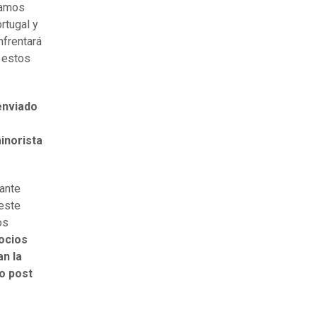
tamos
rtugal y
nfrentará
n estos
enviado
inorista
gante
 este
os
ocios
n la
o post