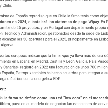
 Chile.
mista de España reprodujo que en Chile la firma tenía como objet
ciones en 2024, e instalará los sistemas de pago Wipay.
En 
ramitando 25 proyectos, y en Portugal con departamento propio 
n, Técnico y Administración, gestionados desde la sede de Lisb
 alcanzar las 50 aperturas para el 2025, principalmente en Lisbo
 Algarve.
portes europeos indican que la firma -que ya lleva más de una d
miento en España: en Madrid, Castilla y León, Galicia, País Vasco
 y Canarias- registró en 2022 una facturación de unos 700 millo
n España, Petroprix también ha hecho acuerdos para integrar a s
arga eléctrica, con la energética EDP.
st:
ña,
la firma se define como una red “low cost” en el mercad
ibles,
pues en su modelo de negocios las estaciones de servi