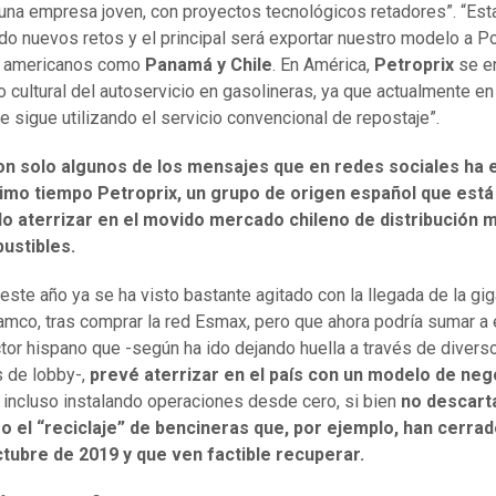
na empresa joven, con proyectos tecnológicos retadores”. “Es
o nuevos retos y el principal será exportar nuestro modelo a Po
s americanos como
Panamá y Chile
. En América,
Petroprix
se e
o cultural del autoservicio en gasolineras, ya que actualmente e
e sigue utilizando el servicio convencional de repostaje”.
on solo algunos de los mensajes que en redes sociales ha 
ltimo tiempo Petroprix, un grupo de origen español que está
o aterrizar en el movido mercado chileno de distribución m
ustibles.
este año ya se ha visto bastante agitado con la llegada de la gi
amco, tras comprar la red Esmax, pero que ahora podría sumar a
tor hispano que -según ha ido dejando huella a través de divers
s de lobby-,
prevé aterrizar en el país con un modelo de neg
, incluso instalando operaciones desde cero, si bien
no descarta
o el “reciclaje” de bencineras que, por ejemplo, han cerrad
ctubre de 2019 y que ven factible recuperar.