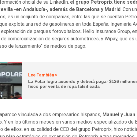
formación oficial de su LinkedIn,
el grupo Petroprix tiene sed
Sevilla -en Andalucía-, además de Barcelona y Madrid
. Con u
s, es un conjunto de compañías, entre las que se cuentan Petro
 que explota una red de gasolineras en toda España; Ingeniería 
e explotación de parques fotovoltaicos; Hello Insurance Group, en
a de comercialización de seguros automotrices; y Wipay, que es 
eso de lanzamiento” de medios de pago.
Lee También >
La Polar logra acuerdo y deberá pagar $126 millones
fisco por venta de ropa falsificada
 aparece vinculada a dos empresarios hispanos,
Manuel y Juan 
o
. Y en los últimos meses en varios medios especializados de 
ro de ellos, en su calidad de CEO del grupo Petroprix, hizo noticia
 un plan estratégico de expansión de Petroprix a tres mercados: 