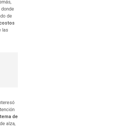
demás,
, donde
ado de
 costos
 las
nteresó
atención
o tema de
de alza,