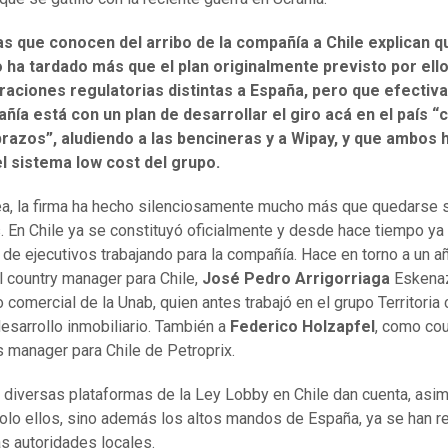
s que conocen del arribo de la compañía a Chile explican q
 ha tardado más que el plan originalmente previsto por ello
raciones regulatorias distintas a España, pero que efecti
ñía está con un plan de desarrollar el giro acá en el país “
brazos”, aludiendo a las bencineras y a Wipay, y que ambos
el sistema low cost del grupo.
, la firma ha hecho silenciosamente mucho más que quedarse 
. En Chile ya se constituyó oficialmente y desde hace tiempo ya
 de ejecutivos trabajando para la compañía. Hace en torno a un a
al country manager para Chile,
José Pedro Arrigorriaga
Eskenaz
o comercial de la Unab, quien antes trabajó en el grupo Territori
desarrollo inmobiliario. También a
Federico Holzapfel
, como cou
 manager para Chile de Petroprix.
diversas plataformas de la Ley Lobby en Chile dan cuenta, asi
olo ellos, sino además los altos mandos de España, ya se han r
as autoridades locales.