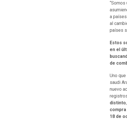
“Somos u
asumiend
a paíse
al cambi
países s
Estos s
en el ú
buscand
de comb
Uno que 
saudi Ar
nuevo ac
registro
distinto
compra 
18 de o