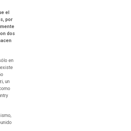
ue el
s, por
vamente
con dos
 hacen
sólo en
 existe
ño
i, un
a como
ntry
mismo,
eunido