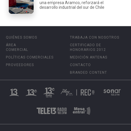
una empresa Aramco, reforzará el
desarrollo industrial del sur de Chile
QUIÉNES SOMOS
TRABAJA CON NOSOTROS
ÁREA
CERTIFICADO DE
COMERCIAL
HONORARIOS 2012
POLÍTICAS COMERCIALES
MEDICIÓN ANTENAS
PROVEEDORES
CONTACTO
BRANDED CONTENT