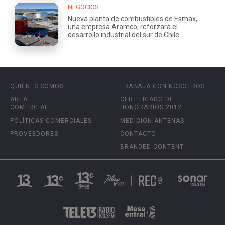
NEGOCIOS
Nueva planta de combustibles de Esmax,
una empresa Aramco, reforzará el
desarrollo industrial del sur de Chile
QUIÉNES SOMOS
TRABAJA CON NOSOTROS
ÁREA
CERTIFICADO DE
COMERCIAL
HONORARIOS 2012
POLÍTICAS COMERCIALES
MEDICIÓN ANTENAS
PROVEEDORES
CONTACTO
BRANDED CONTENT