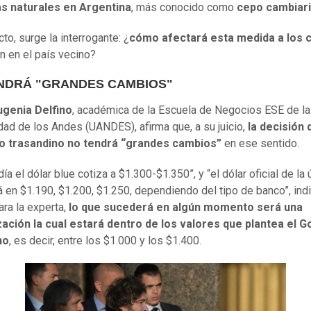
s naturales en Argentina
, más conocido como
cepo cambiar
to, surge la interrogante: ¿
cómo afectará esta medida a los 
n en el país vecino?
NDRÁ "GRANDES CAMBIOS"
ugenia Delfino
, académica de la Escuela de Negocios ESE de la
dad de los Andes (UANDES), afirma que, a su juicio,
la decisión 
o trasandino no tendrá “grandes cambios”
en ese sentido.
ía el dólar blue cotiza a $1.300-$1.350”, y “el dólar oficial de la 
á en $1.190, $1.200, $1.250, dependiendo del tipo de banco”, indi
ara la experta,
lo que sucederá en algún momento será una
zación la cual estará dentro de los valores que plantea el 
no
, es decir, entre los $1.000 y los $1.400.