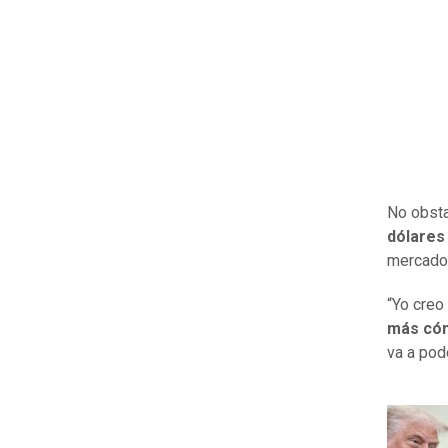
No obsta
dólares 
mercado 
“Yo creo
más cóm
va a pod