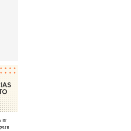
vier
 para