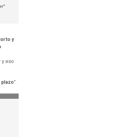
er”
corto y
o
r y eso
 plazo
”.