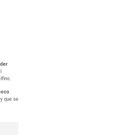
nder
l
lfino.
poco
y que se