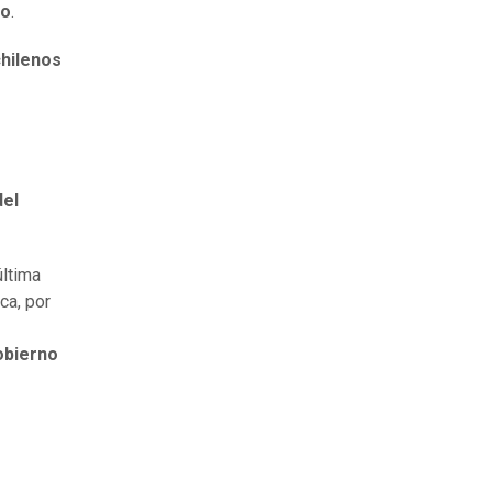
io
.
chilenos
del
última
ca, por
Gobierno