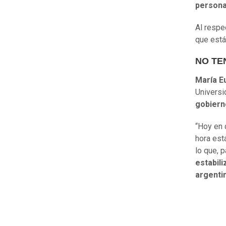
persona
Al respec
que está
NO TE
María E
Universi
gobiern
“Hoy en d
hora est
lo que, p
estabili
argenti