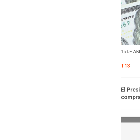
15 DE ABR
T13
El Pres
compra 