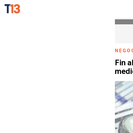
NEGO
Fin a
medid