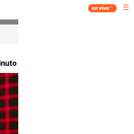
☰
inuto