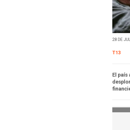
28 DE JUL
T13
El país
desplom
financi