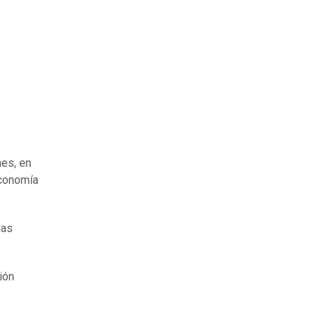
nes, en
economía
das
ión