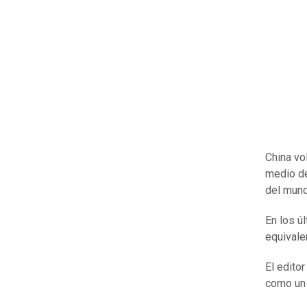
China vol
medio de
del mund
En los ú
equivale
El edito
como un 