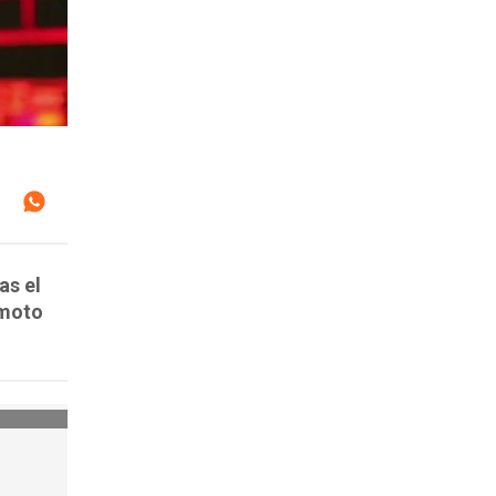
as el
emoto