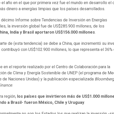
 el año en el que por primera vez fue el mundo en desarrollo el 
ás dinero a energías limpias que los países desarrollados.
 décimo Informe sobre Tendencias de Inversión en Energías
es, la inversión global fue de US$285.900 millones, de los
hina, India y Brasil aportaron US$156.000 millones
.
arte de (esta tendencia) se debe a China, que incrementó su inv
 contribuyó con US$102.900 millones, lo que representa el 36% d
.
ee en el reporte realizado por el Centro de Colaboración para la
ción de Clima y Energía Sostenible de UNEP (el programa de Me
 de Naciones Unidas) y la publicación especializada
Bloomber
Finance
.
ra región,
los países que invirtieron más de US$1.000 millon
ndo a Brasil- fueron México, Chile y Uruguay
.
normalmente no son los Estados los que realizan la inversión -si