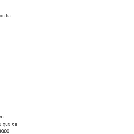
ión ha
ón
as que
en
3000