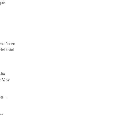
que
ersión en
el total
dio
g New
es –
no