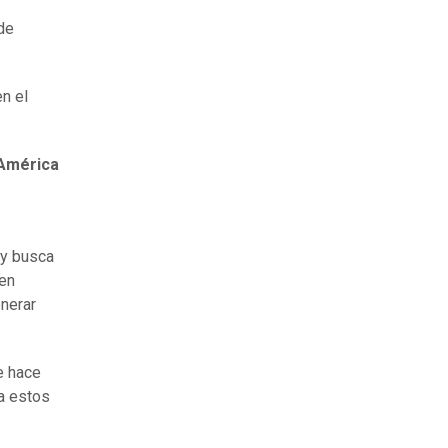
 de
n el
 América
 y busca
ien
enerar
e hace
a estos