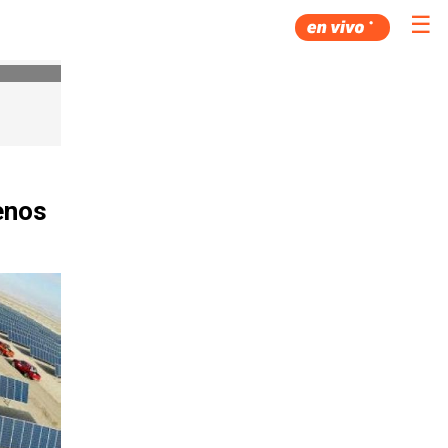
☰
enos