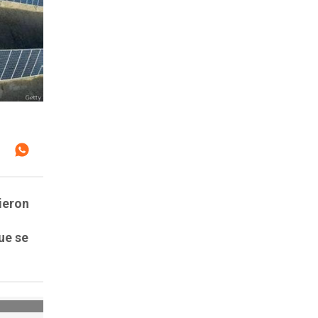
tieron
ue se