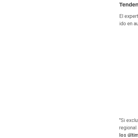
Tenden
El exper
ido en a
"Si excl
regional
los últ