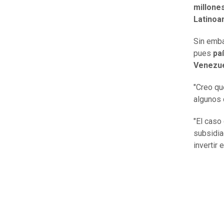
millone
Latinoa
Sin emba
pues
pa
Venezuel
"Creo qu
algunos 
"El caso
subsidia
invertir 