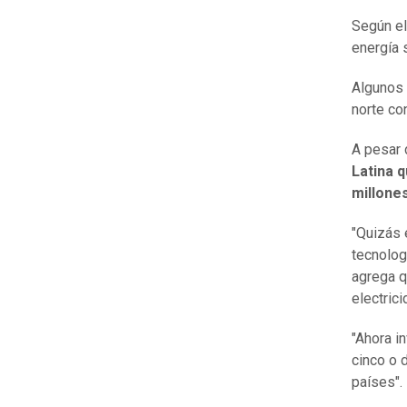
Según el
energía 
Algunos 
norte co
A pesar 
Latina 
millone
"Quizás 
tecnolog
agrega q
electric
"Ahora i
cinco o 
países".