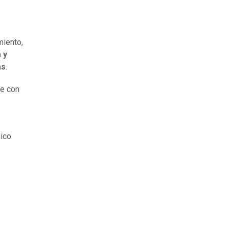
miento,
 y
as
.
te con
mico