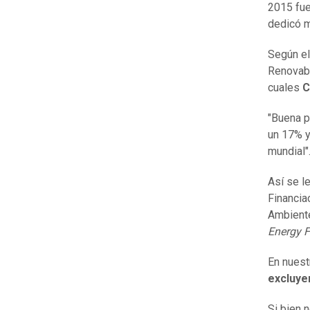
2015 fue
dedicó m
Según el
Renovabl
cuales
C
"Buena p
un 17% y
mundial"
Así se l
Financia
Ambiente
Energy 
En nuest
excluye
Si bien 