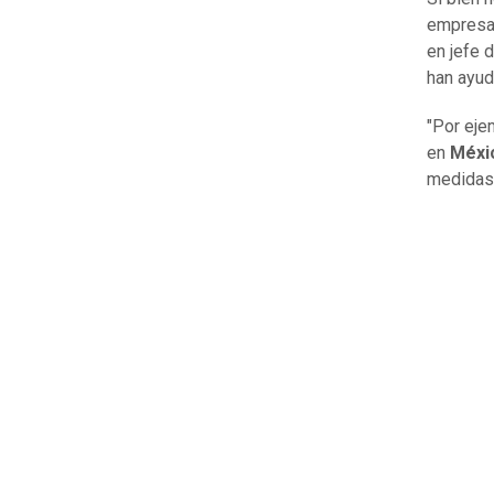
empresa
en jefe 
han ayud
"Por eje
en
Méxi
medidas 