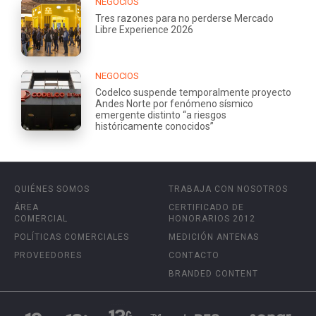
NEGOCIOS
Tres razones para no perderse Mercado
Libre Experience 2026
NEGOCIOS
Codelco suspende temporalmente proyecto
Andes Norte por fenómeno sísmico
emergente distinto “a riesgos
históricamente conocidos”
QUIÉNES SOMOS
TRABAJA CON NOSOTROS
ÁREA
CERTIFICADO DE
COMERCIAL
HONORARIOS 2012
POLÍTICAS COMERCIALES
MEDICIÓN ANTENAS
PROVEEDORES
CONTACTO
BRANDED CONTENT