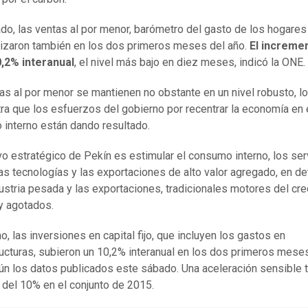
ado, las ventas al por menor, barómetro del gasto de los hogares
tizaron también en los dos primeros meses del año.
El increme
0,2% interanual
, el nivel más bajo en diez meses, indicó la ONE.
as al por menor se mantienen no obstante en un nivel robusto, l
a que los esfuerzos del gobierno por recentrar la economía en 
interno están dando resultado.
ivo estratégico de Pekín es estimular el consumo interno, los ser
as tecnologías y las exportaciones de alto valor agregado, en d
dustria pesada y las exportaciones, tradicionales motores del cr
y agotados.
o, las inversiones en capital fijo, que incluyen los gastos en
ructuras, subieron un 10,2% interanual en los dos primeros mese
ún los datos publicados este sábado. Una aceleración sensible t
del 10% en el conjunto de 2015.