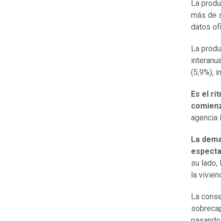
La produ
más de s
datos of
La produ
interanu
(5,9%), i
Es el r
comienzo
agencia 
La dema
especta
su lado,
la vivie
La conse
sobrecap
pasando 