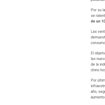
Por su l
se ralen
de un 1
Las vent
demuestr
consumo 
El objet
las nuev
de la in
chino ho
Por últim
infraest
año, seg
aumento 