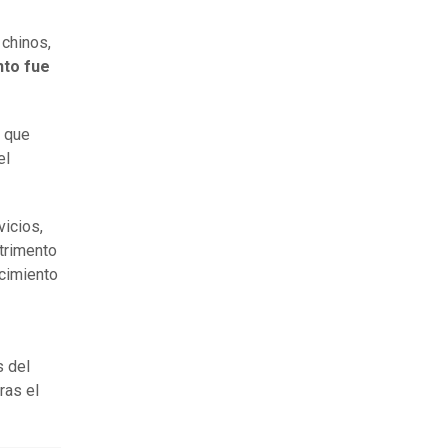
 chinos,
nto fue
o que
el
vicios,
etrimento
ecimiento
s del
ras el