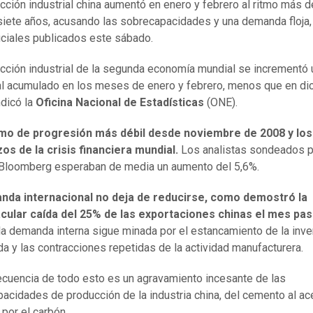
cción industrial china aumentó en enero y febrero al ritmo más d
iete años, acusando las sobrecapacidades y una demanda floja
iciales publicados este sábado.
cción industrial de la segunda economía mundial se incrementó 
al acumulado en los meses de enero y febrero, menos que en di
ndicó la
Oficina Nacional de Estadísticas
(ONE).
itmo de progresión más débil desde noviembre de 2008 y los
s de la crisis financiera mundial.
Los analistas sondeados p
Bloomberg esperaban de media un aumento del 5,6%.
nda internacional no deja de reducirse, como demostró la
cular caída del 25% de las exportaciones chinas el mes pas
 la demanda interna sigue minada por el estancamiento de la inve
nda y las contracciones repetidas de la actividad manufacturera.
cuencia de todo esto es un agravamiento incesante de las
acidades de producción de la industria china, del cemento al ac
por el carbón.