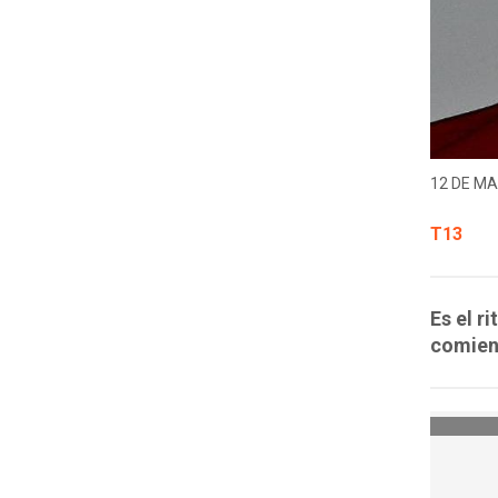
12 DE MA
T13
Es el r
comienz