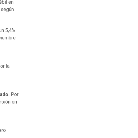
ébil en
, según
un 5,4%
ciembre
or la
ado.
Por
rsión en
ero