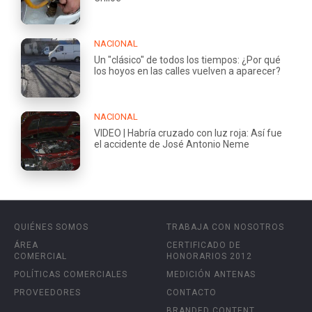
NACIONAL
Un "clásico" de todos los tiempos: ¿Por qué
los hoyos en las calles vuelven a aparecer?
NACIONAL
VIDEO | Habría cruzado con luz roja: Así fue
el accidente de José Antonio Neme
QUIÉNES SOMOS
TRABAJA CON NOSOTROS
ÁREA
CERTIFICADO DE
COMERCIAL
HONORARIOS 2012
POLÍTICAS COMERCIALES
MEDICIÓN ANTENAS
PROVEEDORES
CONTACTO
BRANDED CONTENT