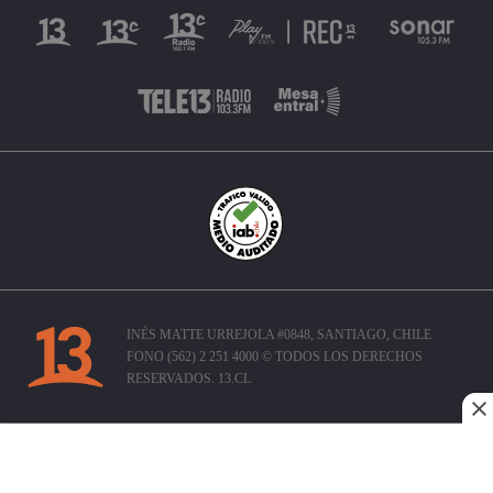
INÉS MATTE URREJOLA #0848, SANTIAGO, CHILE
FONO (562) 2 251 4000 © TODOS LOS DERECHOS
RESERVADOS. 13.CL