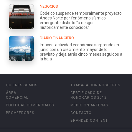
NEGOCIOS
Codelco suspende temporalmente proyecto
Andes Norte por fenómeno sísmico
emergente distinto “a riesgos
históricamente conocidos”
DIARIO FINANCIERO
Imacec: actividad económica sorprende en
junio con un crecimiento mayor de lo
previsto y deja atrás cinco meses seguidos a
la baja
QUIÉNES SOMOS
TRABAJA CON NOSOTROS
ÁREA
CERTIFICADO DE
COMERCIAL
HONORARIOS 2012
POLÍTICAS COMERCIALES
MEDICIÓN ANTENAS
PROVEEDORES
CONTACTO
BRANDED CONTENT