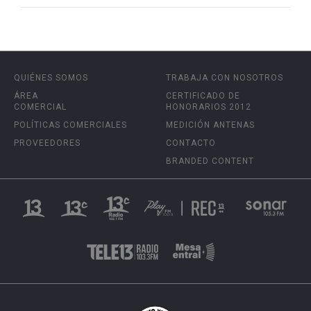
QUIÉNES SOMOS
TRABAJA CON NOSOTROS
ÁREA
CERTIFICADO DE
COMERCIAL
HONORARIOS 2012
POLÍTICAS COMERCIALES
MEDICIÓN ANTENAS
PROVEEDORES
CONTACTO
BRANDED CONTENT