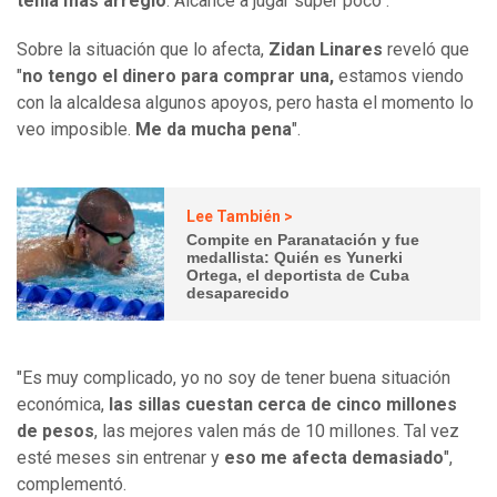
tenía más arreglo
. Alcancé a jugar súper poco".
Sobre la situación que lo afecta,
Zidan Linares
reveló que
"
no tengo el dinero para comprar una,
estamos viendo
con la alcaldesa algunos apoyos, pero hasta el momento lo
veo imposible.
Me da mucha pena
".
Lee También >
Compite en Paranatación y fue
medallista: Quién es Yunerki
Ortega, el deportista de Cuba
desaparecido
"Es muy complicado, yo no soy de tener buena situación
económica,
las sillas cuestan cerca de cinco millones
de pesos
, las mejores valen más de 10 millones. Tal vez
esté meses sin entrenar y
eso me afecta demasiado
",
complementó.