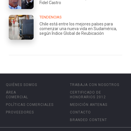
Fidel Castro
TENDENCIAS
Chile está entre los mejores países para
comenzar una nueva vida en Sudamérica,
según Índice Global de Reubicación
QUIÉNES SOMOS
TRABAJA CON NOSOTROS
ÁREA
CERTIFICADO DE
COMERCIAL
HONORARIOS 2012
POLÍTICAS COMERCIALES
MEDICIÓN ANTENAS
PROVEEDORES
CONTACTO
BRANDED CONTENT