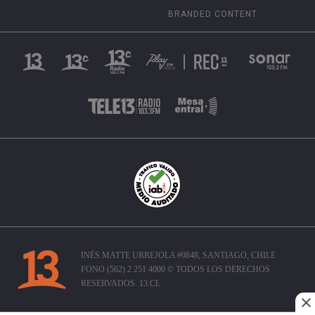
BRANDED CONTENT
INÉS MATTE URREJOLA #0848, SANTIAGO, CHILE
FONO (562) 2 251 4000 © TODOS LOS DERECHOS
RESERVADOS. 13.CL