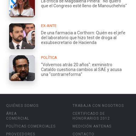
La crítica de Magdalena Piñera: "No quiero
que el Congreso esté lleno de Manouchehris"
EX-ANTE
De una farmacia a Corthorn: Quién es el jefe
del laboratorio que hizo test de droga al
exsubsecretario de Hacienda
POLÍTICA
"Volvemos atrás 20 años": exministro
Cataldo cuestiona cambios al SAE y acusa
una "contrarreforma"
QUIÉNES SOMOS
TRABAJA CON NOSOTROS
ÁREA
CERTIFICADO DE
COMERCIAL
HONORARIOS 2012
POLÍTICAS COMERCIALES
MEDICIÓN ANTENAS
PROVEEDORES
CONTACTO