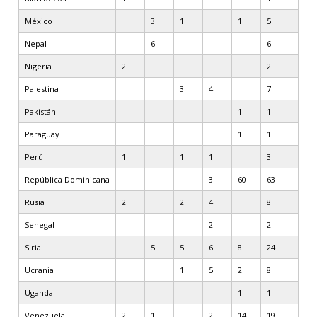
México
3
1
1
5
Nepal
6
6
Nigeria
2
2
Palestina
3
4
7
Pakistán
1
1
Paraguay
1
1
Perú
1
1
1
3
República Dominicana
3
60
63
Rusia
2
2
4
8
Senegal
2
2
Siria
5
5
6
8
24
Ucrania
1
5
2
8
Uganda
1
1
Venezuela
2
1
2
14
19