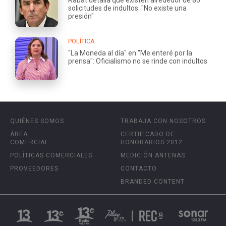
solicitudes de indultos: "No existe una
presión"
POLÍTICA
"La Moneda al día" en "Me enteré por la
prensa": Oficialismo no se rinde con indultos
QUIÉNES SOMOS
TRABAJA CON NOSOTROS
ÁREA
CERTIFICADO DE
COMERCIAL
HONORARIOS 2012
POLÍTICAS COMERCIALES
MEDICIÓN ANTENAS
PROVEEDORES
CONTACTO
BRANDED CONTENT