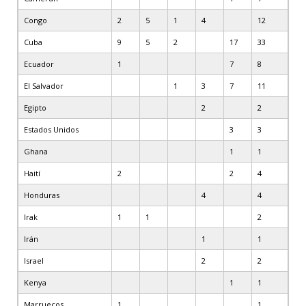
Congo
2
5
1
4
12
Cuba
9
5
2
17
33
Ecuador
1
7
8
El Salvador
1
3
7
11
Egipto
2
2
Estados Unidos
3
3
Ghana
1
1
Haití
2
2
4
Honduras
4
4
Irak
1
1
2
Irán
1
1
Israel
2
2
Kenya
1
1
Marruecos
1
1