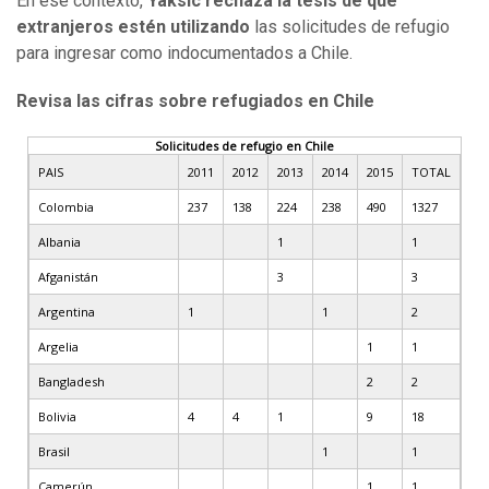
En ese contexto,
Yaksic rechaza la tesis de que
extranjeros estén utilizando
las solicitudes de refugio
para ingresar como indocumentados a Chile.
Revisa las cifras sobre refugiados en Chile
Solicitudes de refugio en Chile
PAIS
2011
2012
2013
2014
2015
TOTAL
Colombia
237
138
224
238
490
1327
Albania
1
1
Afganistán
3
3
Argentina
1
1
2
Argelia
1
1
Bangladesh
2
2
Bolivia
4
4
1
9
18
Brasil
1
1
Camerún
1
1