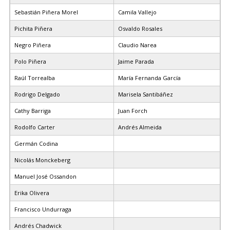
Sebastián Piñera Morel
Camila Vallejo
Pichita Piñera
Osvaldo Rosales
Negro Piñera
Claudio Narea
Polo Piñera
Jaime Parada
Raúl Torrealba
María Fernanda García
Rodrigo Delgado
Marisela Santibáñez
Cathy Barriga
Juan Forch
Rodolfo Carter
Andrés Almeida
Germán Codina
Nicolás Monckeberg
Manuel José Ossandon
Erika Olivera
Francisco Undurraga
Andrés Chadwick