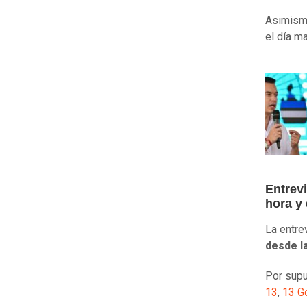
Asimism
el día m
Entrevi
hora y
La entre
desde l
Por supu
13
,
13 G