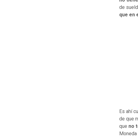
de sueld
que en e
Es ahí 
de que m
que
no t
Moneda (