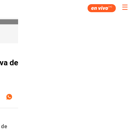
☰
iva de
 de