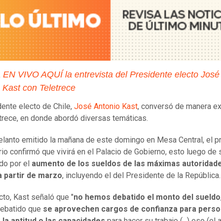
 EN VIVO AQUÍ la entrevista del Presidente electo José
 Kast con Teletrece
dente electo de Chile,
José Antonio Kast
, conversó de manera ex
trece, en donde abordó diversas temáticas.
elanto emitido la mañana de este domingo en Mesa Central, el 
io confirmó que vivirá en el Palacio de Gobierno, esto luego de 
do por el
aumento de los sueldos de las máximas autoridade
a partir de marzo
, incluyendo el del Presidente de la República.
cto, Kast señaló que "
no hemos debatido el monto del sueldo
ebatido que
se aprovechen cargos de confianza para pers
 la aptitud o las capacidades
para hacer su trabajo (...) eso (el