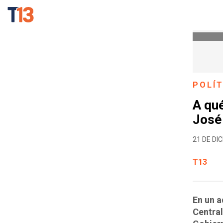
POLÍT
A qué
José
21 DE DIC
T13
En un 
Central