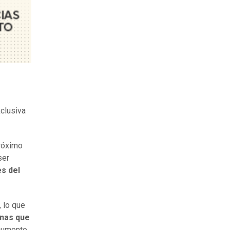
clusiva
próximo
ser
s del
, lo que
onas que
 aumento