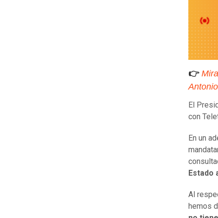
👉
Mira
Antonio
El Presi
con Tele
En un ad
mandatar
consulta
Estado 
Al respe
hemos d
no tiene