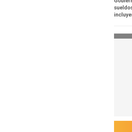
Gobiern
sueldos
incluye