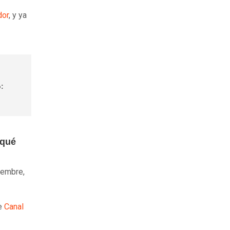
dor
, y ya
o:
 qué
iembre,
de
Canal