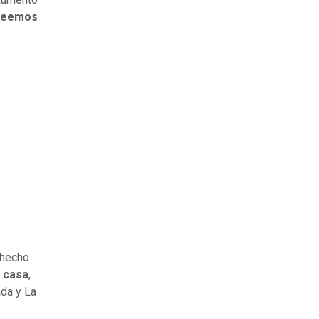
creemos
o hecho
 casa
,
ada y La