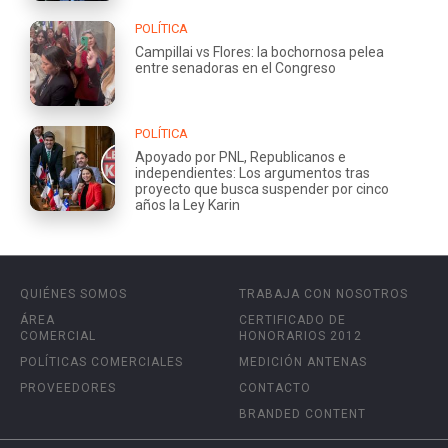
POLÍTICA
Campillai vs Flores: la bochornosa pelea
entre senadoras en el Congreso
POLÍTICA
Apoyado por PNL, Republicanos e
independientes: Los argumentos tras
proyecto que busca suspender por cinco
años la Ley Karin
QUIÉNES SOMOS
TRABAJA CON NOSOTROS
ÁREA
CERTIFICADO DE
COMERCIAL
HONORARIOS 2012
POLÍTICAS COMERCIALES
MEDICIÓN ANTENAS
PROVEEDORES
CONTACTO
BRANDED CONTENT