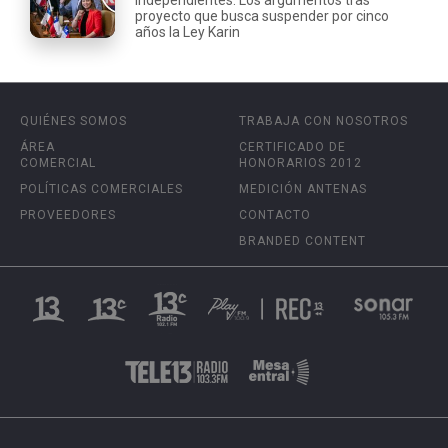
proyecto que busca suspender por cinco
años la Ley Karin
QUIÉNES SOMOS
TRABAJA CON NOSOTROS
ÁREA
CERTIFICADO DE
COMERCIAL
HONORARIOS 2012
POLÍTICAS COMERCIALES
MEDICIÓN ANTENAS
PROVEEDORES
CONTACTO
BRANDED CONTENT