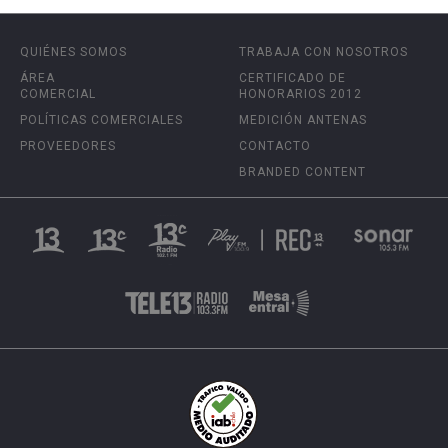
QUIÉNES SOMOS
TRABAJA CON NOSOTROS
ÁREA
CERTIFICADO DE
COMERCIAL
HONORARIOS 2012
POLÍTICAS COMERCIALES
MEDICIÓN ANTENAS
PROVEEDORES
CONTACTO
BRANDED CONTENT