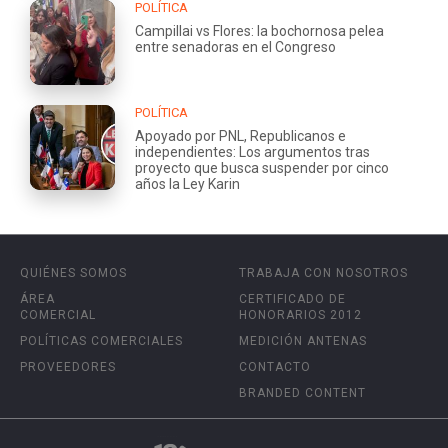
POLÍTICA
Campillai vs Flores: la bochornosa pelea
entre senadoras en el Congreso
POLÍTICA
Apoyado por PNL, Republicanos e
independientes: Los argumentos tras
proyecto que busca suspender por cinco
años la Ley Karin
QUIÉNES SOMOS
TRABAJA CON NOSOTROS
ÁREA
CERTIFICADO DE
COMERCIAL
HONORARIOS 2012
POLÍTICAS COMERCIALES
MEDICIÓN ANTENAS
PROVEEDORES
CONTACTO
BRANDED CONTENT