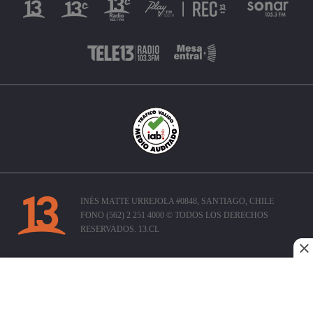
INÉS MATTE URREJOLA #0848, SANTIAGO, CHILE
FONO (562) 2 251 4000 © TODOS LOS DERECHOS
RESERVADOS. 13.CL