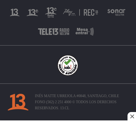
INÉS MATTE URREJOLA #0848, SANTIAGO, CHILE
FONO (562) 2 251 4000 © TODOS LOS DERECHOS
RESERVADOS. 13.CL