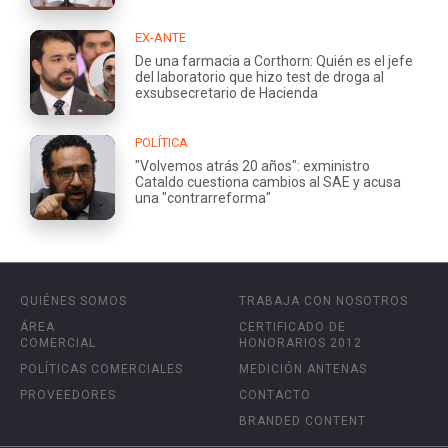
EX-ANTE
De una farmacia a Corthorn: Quién es el jefe
del laboratorio que hizo test de droga al
exsubsecretario de Hacienda
POLÍTICA
"Volvemos atrás 20 años": exministro
Cataldo cuestiona cambios al SAE y acusa
una "contrarreforma"
QUIÉNES SOMOS
TRABAJA CON NOSOTROS
ÁREA
CERTIFICADO DE
COMERCIAL
HONORARIOS 2012
POLÍTICAS COMERCIALES
MEDICIÓN ANTENAS
PROVEEDORES
CONTACTO
BRANDED CONTENT