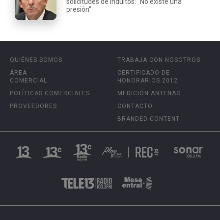
solicitudes de indultos: "No existe una
presión"
QUIÉNES SOMOS
TRABAJA CON NOSOTROS
ÁREA
CERTIFICADO DE
COMERCIAL
HONORARIOS 2012
POLÍTICAS COMERCIALES
MEDICIÓN ANTENAS
PROVEEDORES
CONTACTO
BRANDED CONTENT